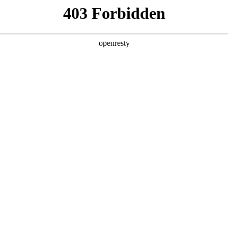
您需要什么帮助？
请填写您的相关情况，我们将及时联系您反馈处
*
公司
*
姓名
*
电话